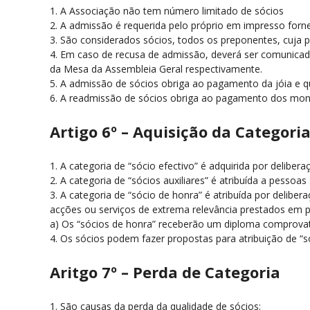
1. A Associação não tem número limitado de sócios
2. A admissão é requerida pelo próprio em impresso forn
3. São considerados sócios, todos os preponentes, cuja 
4. Em caso de recusa de admissão, deverá ser comunicado 
da Mesa da Assembleia Geral respectivamente.
5. A admissão de sócios obriga ao pagamento da jóia e q
6. A readmissão de sócios obriga ao pagamento dos mont
Artigo 6º – Aquisição da Categori
1. A categoria de “sócio efectivo” é adquirida por delibe
2. A categoria de “sócios auxiliares” é atribuída a pess
3. A categoria de “sócio de honra” é atribuída por deliber
acções ou serviços de extrema relevância prestados em p
a) Os “sócios de honra” receberão um diploma comprovati
4. Os sócios podem fazer propostas para atribuição de “s
Aritgo 7º – Perda de Categoria
1. São causas da perda da qualidade de sócios: