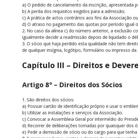
a) O pedido de cancelamento da inscrição, apresentada po
b) A perda dos requisitos exigidos para a admissão;
c) A prática de actos contrários aos fins da Associação o
d) O atraso no pagamento das quotas por período igual o
2. No caso da alínea c) do número anterior, a exclusão 
igualmente decidir a readmissão depois de liquidado o déb
3. O sócio que haja perdido esta qualidade não tem dire
de qualquer insígnia, logótipo, formulário ou impresso da
Capítulo III – Direitos e Dever
Artigo 8º – Direitos dos Sócios
1. São direitos dos sócios:
a) Possuir cartão de identificação próprio e usar o embl
b) Utilizar as instalações e serviços da Associação.
c) Convocar a Assembleia Geral por intermédio do Presid
d) Recorrer de deliberações tomadas por quaisquer dos ór
e) Pedir a demissão de sócio ou do cargo para que tenha s