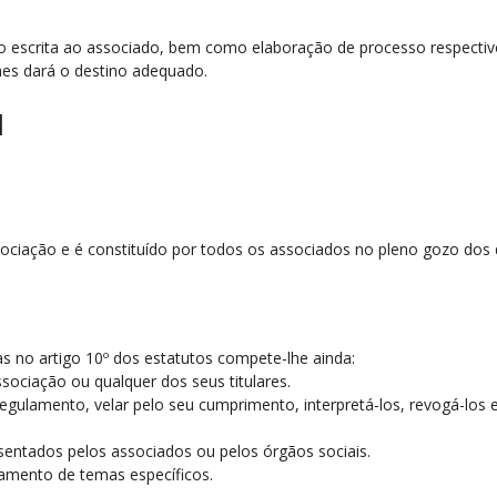
ção escrita ao associado, bem como elaboração de processo respectiv
hes dará o destino adequado.
l
ociação e é constituído por todos os associados no pleno gozo dos d
as no artigo 10º dos estatutos compete-lhe ainda:
ssociação ou qualquer dos seus titulares.
Regulamento, velar pelo seu cumprimento, interpretá-los, revogá-los 
esentados pelos associados ou pelos órgãos sociais.
atamento de temas específicos.