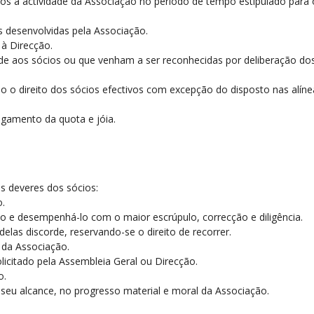
ivos à actividade da Associação no período de tempo estipulado para
s desenvolvidas pela Associação.
 à Direcção.
de aos sócios ou que venham a ser reconhecidas por deliberação dos
ido o direito dos sócios efectivos com excepção do disposto nas alín
pagamento da quota e jóia.
s deveres dos sócios:
o.
ito e desempenhá-lo com o maior escrúpulo, correcção e diligência.
elas discorde, reservando-se o direito de recorrer.
s da Associação.
olicitado pela Assembleia Geral ou Direcção.
o.
seu alcance, no progresso material e moral da Associação.