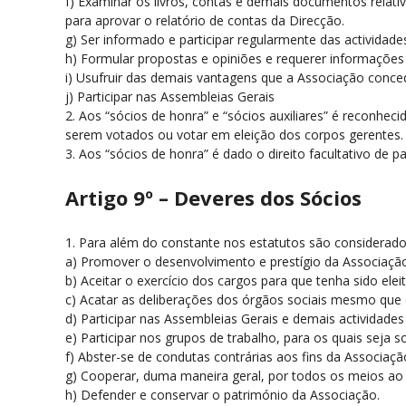
f) Examinar os livros, contas e demais documentos relat
para aprovar o relatório de contas da Direcção.
g) Ser informado e participar regularmente das actividade
h) Formular propostas e opiniões e requerer informações
i) Usufruir das demais vantagens que a Associação conce
j) Participar nas Assembleias Gerais
2. Aos “sócios de honra” e “sócios auxiliares” é reconhec
serem votados ou votar em eleição dos corpos gerentes.
3. Aos “sócios de honra” é dado o direito facultativo de 
Artigo 9º – Deveres dos Sócios
1. Para além do constante nos estatutos são considerado
a) Promover o desenvolvimento e prestígio da Associaçã
b) Aceitar o exercício dos cargos para que tenha sido ele
c) Acatar as deliberações dos órgãos sociais mesmo que d
d) Participar nas Assembleias Gerais e demais actividade
e) Participar nos grupos de trabalho, para os quais seja s
f) Abster-se de condutas contrárias aos fins da Associaçã
g) Cooperar, duma maneira geral, por todos os meios ao 
h) Defender e conservar o património da Associação.