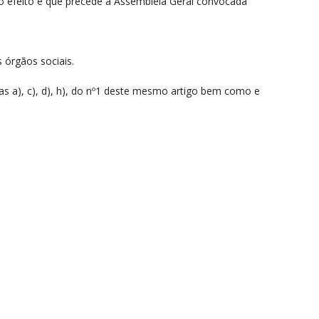
 o efeito e que precede a Assembleia Geral convocada
 órgãos sociais.
eas a), c), d), h), do nº1 deste mesmo artigo bem como e