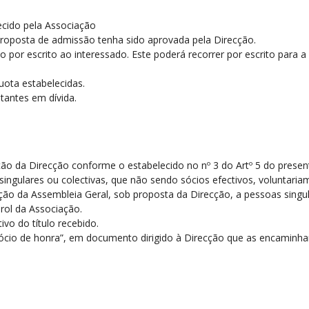
ecido pela Associação
proposta de admissão tenha sido aprovada pela Direcção.
por escrito ao interessado. Este poderá recorrer por escrito para a
uota estabelecidas.
antes em dívida.
a
ração da Direcção conforme o estabelecido no nº 3 do Artº 5 do prese
oas singulares ou colectivas, que não sendo sócios efectivos, volunt
ação da Assembleia Geral, sob proposta da Direcção, a pessoas singula
rol da Associação.
vo do título recebido.
ócio de honra”, em documento dirigido à Direcção que as encaminhará