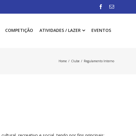
COMPETIÇÃO
ATIVIDADES / LAZER
EVENTOS
Home
/
Clube
/
Regulamento Interno
tural, recreativo e social, tendo por fins principais: