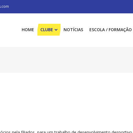
s.com
HOME
CLUBE
NOTÍCIAS
ESCOLA / FORMAÇÃO
cios nela filiados, para um trabalho de desenvolvimento desportivo, cul