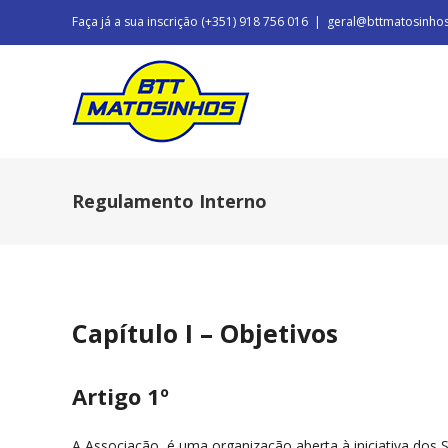
Faça já a sua inscrição (+351) 918 756 016
|
geral@bttmatosinho
Regulamento Interno
Capítulo I – Objetivos
Artigo 1º
A Associação, é uma organização aberta à iniciativa dos Só