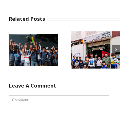
Related Posts
Campeões
Leave A Comment
Há pessoas
Nacionais XCO
que marcam o
2026
nosso caminho
pela forma
como nos
recebem e