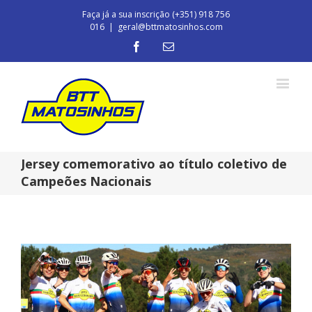
Faça já a sua inscrição (+351) 918 756
016
|
geral@bttmatosinhos.com
Jersey comemorativo ao título coletivo de
Campeões Nacionais