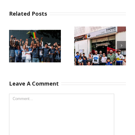
Related Posts
Campeões
Leave A Comment
Há pessoas
Nacionais XCO
que marcam o
2026
nosso caminho
pela forma
como nos
recebem e