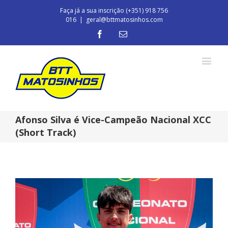
Faça já a sua inscrição (+351) 918 756
016
|
geral@bttmatosinhos.com
Afonso Silva é Vice-Campeão Nacional XCC
(Short Track)