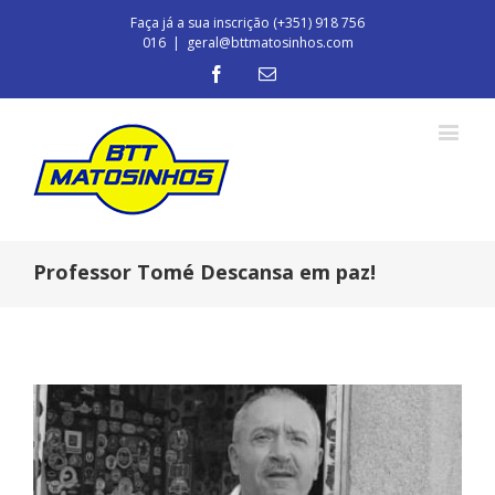
Faça já a sua inscrição (+351) 918 756
016
|
geral@bttmatosinhos.com
Professor Tomé Descansa em paz!