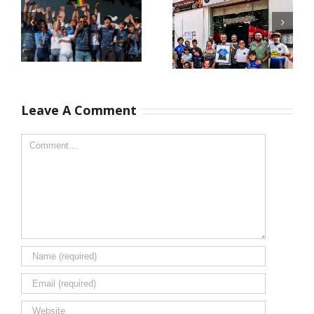
Campeões
Leave A Comment
Há pessoas
Nacionais XCO
que marcam o
2026
nosso caminho
pela forma
como nos
recebem e
fazem sentir
em casa.