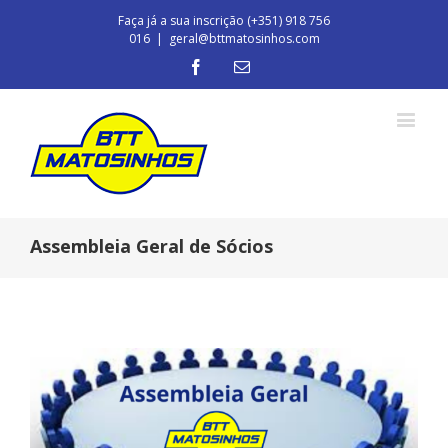
Faça já a sua inscrição (+351) 918 756
016
|
geral@bttmatosinhos.com
Assembleia Geral de Sócios