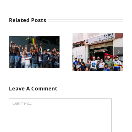
Related Posts
Campeões
Leave A Comment
Há pessoas
Nacionais XCO
que marcam o
2026
nosso caminho
pela forma
como nos
recebem e