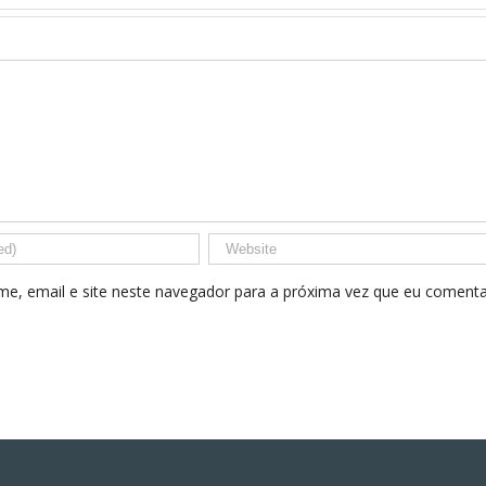
João Fonseca 
A magia do
e
Dalila Sá
Encontro
conquistam a
Nacional de
o
Taça Portugal
Escolas em
XCO!
Almeirim
e, email e site neste navegador para a próxima vez que eu comenta