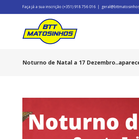
Faça já a sua inscrição (+351) 918 756 016
|
geral@bttmatosinho
Noturno de Natal a 17 Dezembro..aparec