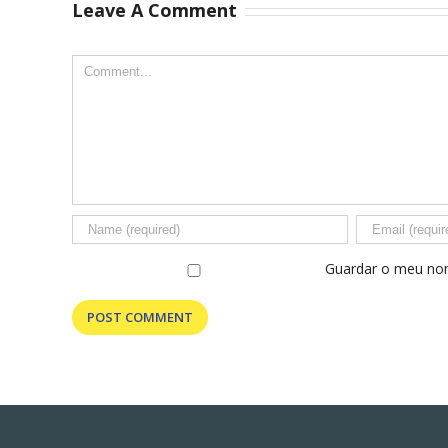
Campeões
Leave A Comment
Há pessoas qu
Nacionais XCO
marcam o
2026
nosso caminh
pela forma
como nos
recebem e
fazem sentir
em casa.
Guardar o meu nom